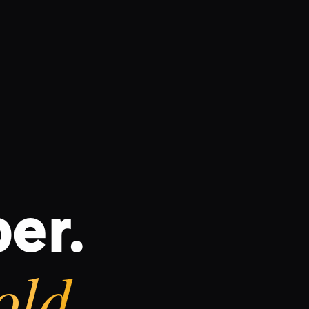
er.
ld.