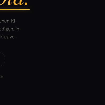
enen KI-
digen. In
klusive.
se