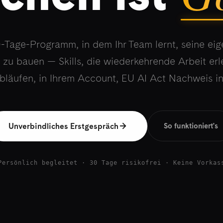
-Tage-Programm, in dem Ihr Team lernt, seine eig
 zu bauen — Skills, die wiederkehrende Arbeit erle
bläufen, in Ihrem Account, EU AI Act Nachweis in
Unverbindliches Erstgespräch
So funktioniert's
Persönlich begleitet · 30 Tage risikofrei · Keine Vorkas